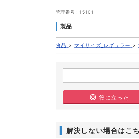
管理番号
：15101
製品
食品
>
マイサイズ_レギュラー
>
役に立った
解決しない場合はこ