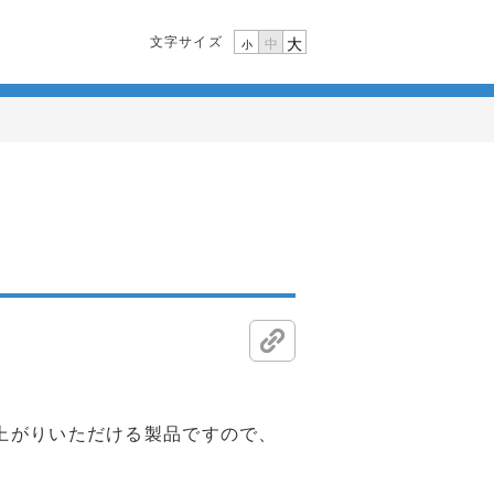
文字サイズ
大
中
小
上がりいただける製品ですので、