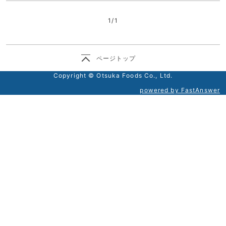
く
1
/
1
ページトップ
Copyright © Otsuka Foods Co., Ltd.
powered by FastAnswer