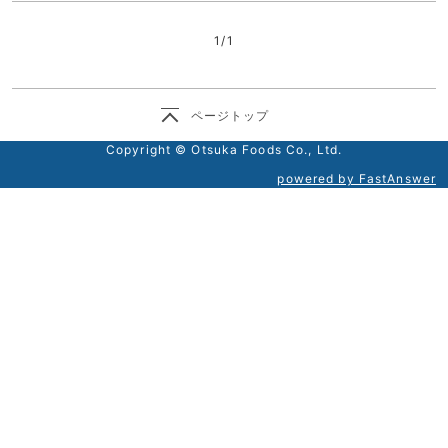
く
1
/
1
ページトップ
Copyright © Otsuka Foods Co., Ltd.
powered by FastAnswer